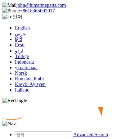
john@himarineparts.com
+8618365002917
언어
English
عربي
हिंदी
Eesti
اردو
Türkçe
Indonesia
українська
Norsk
România limbi
Kreyòl Ayisyen
Italiano
Advanced Search