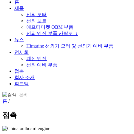
홈
제품
선외 모터
선외 보트
애프터마켓 OBM 부품
선외 엔진 부품 카탈로그
뉴스
Himarine 선외기 모터 및 선외기 예비 부품
전시회
계신 엔진
선외 예비 부품
접촉
회사 소개
피드백
홈
/
접촉